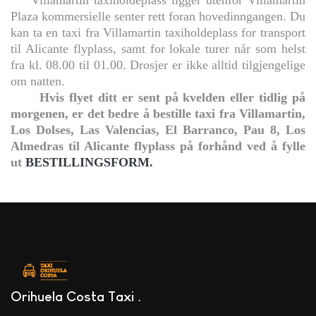
Villamartin taxiholdeplass ligger utenfor Villamartin
Plaza kommersielle senter rett foran hovedinngangen. Du
kan ta en taxi fra Villamartin taxiholdeplass for transport
til Alicante flyplass, samt for lokale turer når som helst
fra kl. 08.00 til 01.00. Drosjer er ikke alltid tilgjengelige
om natten.
Hvis flyet ditt er sent på kvelden eller tidlig på
morgenen, er det bedre å bestille taxi fra Villamartin,
Los Dolses, Las Valencias, El Barranco, Pau 8, Los
Almedras til Alicante flyplass på forhånd ved å fylle
ut
BESTILLINGSFORM.
Orihuela Costa Taxi