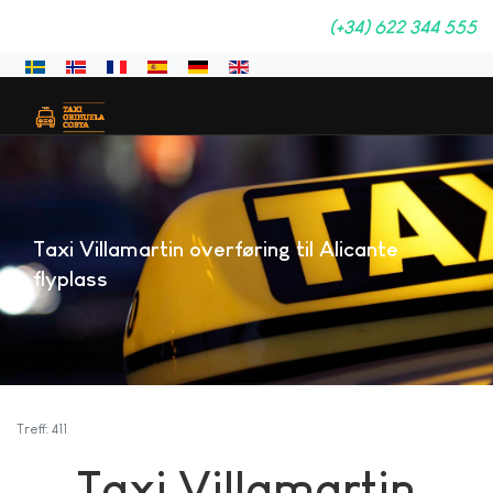
(+34) 622 344 555
Velg ditt språk
Taxi Villamartin overføring til Alicante
flyplass
Treff: 411
Taxi Villamartin