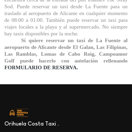
Sod. Puede reservar un taxi desde La Fuente para un
traslado al aeropuerto de Alicante en cualquier momento
de 08:00 a 01:00. También puede reservar un taxi para
viajes locales a la playa y al supermercado. No siempre
hay taxis disponibles por la noche.
Si quiere reservar un taxi de La Fuente al
aeropuerto de Alicante desde El Galan, Las Filipinas,
Las Ramblas, Lomas de Cabo Roig, Campoamor
Golf puede hacerlo con antelación rellenando
FORMULARIO DE RESERVA.
Orihuela Costa Taxi