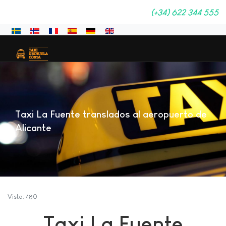
(+34) 622 344 555
Seleccione su idioma
Taxi La Fuente translados al aeropuerto de
Alicante
Visto: 480
Taxi La Fuente