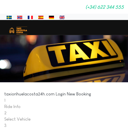
(+34) 622 344 555
Välj ditt språk
taxiorihuelacosta24h.com
Login
New Booking
1
Ride Info
2
Select Vehicle
3